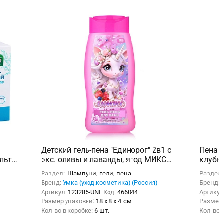
Детский гель-пена "Единорог" 2в1 с
Пена
льтр-
экс. оливы и лаванды, ягод МИКС
клуб
250мл. Заботливая мама
цвет)
Раздел:
Шампуни, гели, пена
Разде
Бренд:
Умка (уход.косметика) (Россия)
Бренд
Артикул:
123285-UNI
Код:
466044
Артик
Размер упаковки:
18 x 8 x 4 см
Разме
Кол-во в коробке:
6 шт.
Кол-во