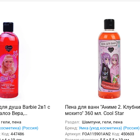
ля душа Barbie 2в1 с
Пена для ванн "Аниме 2. Клубн
алоэ Вера,
мохито" 360 мл. Cool Star
сс,360мл.
гели, пена
Раздел:
Шампуни, гели, пена
косметика) (Россия)
Бренд:
Умка (уход.косметика) (Россия)
R
Код:
447486
Артикул:
FOA115901AN2
Код:
450603
6 x 6 x 19 см
Размер упаковки:
5.5 x 5.5 x 19 см