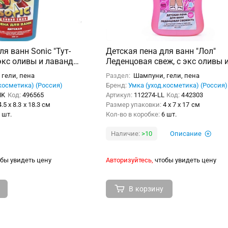
я ванн Sonic "Тут-
Детская пена для ванн "Лол"
экс оливы и лаванды
Леденцовая свеж, с экс оливы 
 Заботливая мама
лаванды, 250мл.
гели, пена
Раздел:
Шампуни, гели, пена
косметика) (Россия)
Бренд:
Умка (уход.косметика) (Россия)
NK
Код:
496565
Артикул:
112274-LL
Код:
442303
4.5 x 8.3 x 18.3 см
Размер упаковки:
4 x 7 x 17 см
 шт.
Кол-во в коробке:
6 шт.
Наличие:
>10
Описание
бы увидеть цену
Авторизуйтесь,
чтобы увидеть цену
В корзину