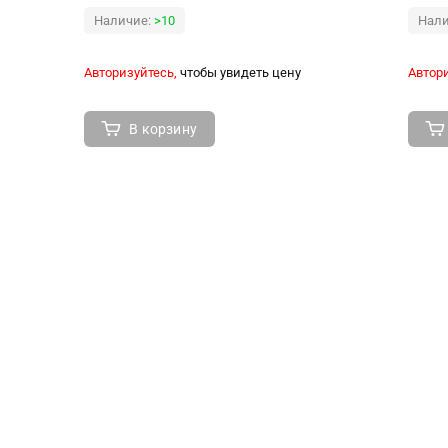
Наличие:
>10
Нали
Авторизуйтесь,
чтобы увидеть цену
Автори
В корзину