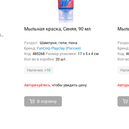
Мыльная краска, Синяя, 90 мл
Мыль
и
Раздел:
Шампуни, гели, пена
Разде
Бренд:
FunCorp Playclay (Россия)
Бренд
Код:
485268
Размер упаковки:
17 x 5 x 4 см
Код:
4
Кол-во в коробке:
20 шт.
Кол-во
Наличие:
>10
Нали
Авторизуйтесь,
чтобы увидеть цену
Автори
В корзину