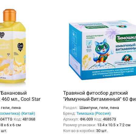
 "Банановый
Травяной фитосбор детский
460 мл., Cool Star
"Иммунный-Витаминный" 60 фи
пакетов
гели, пена
Раздел:
Шампуни, гели, пена
косметика) (Китай)
Бренд:
Тимошка (Россия)
404TTG
Код:
481368
Артикул:
ФК-009
Код:
468573
18 x 6 x 6 см
Размер упаковки:
13.4 x 10.5 x 7.2 см
 шт.
Кол-во в коробке:
30 шт.