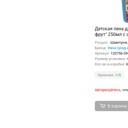
Детская пена дл
фрут" 250мл с 
(меняет цвет)
Раздел:
Шампуни, 
Бренд:
Умка (уход.
Артикул:
120756-S
Размер упаковки:
Кол-во в коробке:
6
Наличие:
>10
Авторизуйтесь,
что
В корзину