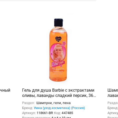
ичный
Гель для душа Barbie с экстрактами
Шамп
оливы, лаванды сладкий персик, 360
лава
мл.
360 м
Раздел:
Шампуни, гели, пена
Разде
Бренд:
Умка (уход.косметика) (Россия)
Бренд
Артикул:
118661-BR
Код:
447485
Артик
Размер упаковки:
6 x 6 x 19 см
Разме