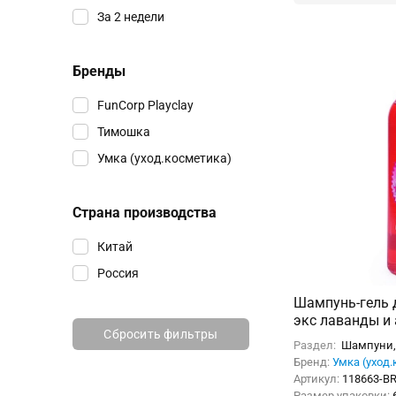
За 2 недели
Бренды
FunCorp Playclay
Тимошка
Умка (уход.косметика)
Страна производства
Китай
Россия
Шампунь-гель д
экс лаванды и 
Сбросить фильтры
клубничный му
Раздел:
Шампуни, 
Бренд:
Умка (уход.
Артикул:
118663-B
Размер упаковки: