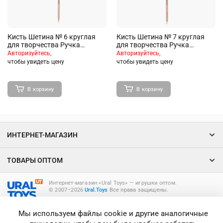
Кисть Шетина № 6 круглая
Кисть Шетина № 7 круглая
для творчества Ручка
для творчества Ручка
деревянная с
деревянная с
Авторизуйтесь,
Авторизуйтесь,
индивидуальным штрих-
индивидуальным штрих-
чтобы увидеть цену
чтобы увидеть цену
кодом
кодом
В корзину
В корзину
ИНТЕРНЕТ-МАГАЗИН
ТОВАРЫ ОПТОМ
Интернет-магазин «Ural Toys» ― игрушки оптом.
© 2007–2026
Ural.Toys
Все права защищены.
ИГРУШКИ ОПТОМ
Мы используем файлы cookie и другие аналогичные