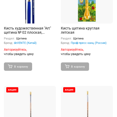
Кисть художественная "Art"
Кисть щетина круглая
щетина № 02 плоская,
летская
удлиненная деревянная
Раздел:
Щетина
Раздел:
Щетина
ручка с многослойным
Бренд:
deVENTE (Китай)
Бренд:
Проф-пресс канц (Россия)
лакокрасочным покрытием,
никелированная обойма,
Авторизуйтесь,
Авторизуйтесь,
индивидуальная маркировка
чтобы увидеть цену
чтобы увидеть цену
В корзину
В корзину