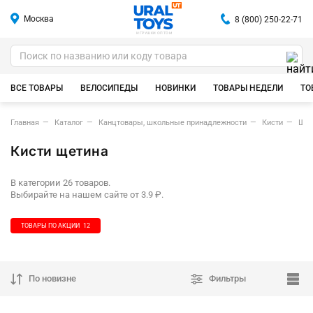
Москва
8 (800) 250-22-71
ИГРУШКИ ОПТОМ
ВСЕ ТОВАРЫ
ВЕЛОСИПЕДЫ
НОВИНКИ
ТОВАРЫ НЕДЕЛИ
ТО
Главная
Каталог
Канцтовары, школьные принадлежности
Кисти
Щет
Кисти щетина
В категории 26 товаров.
Выбирайте на нашем сайте от 3.9 ₽.
ТОВАРЫ ПО АКЦИИ
12
По новизне
Фильтры