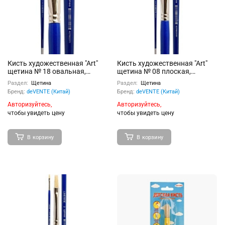
Кисть художественная "Art"
Кисть художественная "Art"
щетина № 18 овальная,
щетина № 08 плоская,
удлиненная деревянная
удлиненная деревянная
Раздел:
Щетина
Раздел:
Щетина
ручка с многослойным
ручка с многослойным
Бренд:
deVENTE (Китай)
Бренд:
deVENTE (Китай)
лакокрасочным покрытием,
лакокрасочным покрытием,
никелированная обойма,
никелированная обойма,
Авторизуйтесь,
Авторизуйтесь,
индивидуальная маркировка
индивидуальная маркировка
чтобы увидеть цену
чтобы увидеть цену
В корзину
В корзину