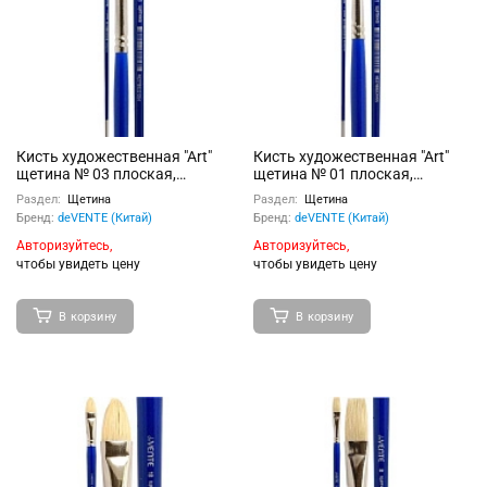
Кисть художественная "Art"
Кисть художественная "Art"
щетина № 03 плоская,
щетина № 01 плоская,
удлиненная деревянная
удлиненная деревянная
Раздел:
Щетина
Раздел:
Щетина
ручка с многослойным
ручка с многослойным
Бренд:
deVENTE (Китай)
Бренд:
deVENTE (Китай)
лакокрасочным покрытием,
лакокрасочным покрытием,
никелированная обойма,
никелированная обойма,
Авторизуйтесь,
Авторизуйтесь,
индивидуальная маркировка
индивидуальная маркировка
чтобы увидеть цену
чтобы увидеть цену
В корзину
В корзину