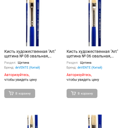
Кисть художественная "Art"
Кисть художественная "Art"
щетина № 08 овальная,
щетина № 06 овальная,
удлиненная деревянная
удлиненная деревянная
Раздел:
Щетина
Раздел:
Щетина
ручка с многослойным
ручка с многослойным
Бренд:
deVENTE (Китай)
Бренд:
deVENTE (Китай)
лакокрасочным покрытием,
лакокрасочным покрытием,
никелированная обойма,
никелированная обойма,
Авторизуйтесь,
Авторизуйтесь,
индивидуальная маркировка
индивидуальная маркировка
чтобы увидеть цену
чтобы увидеть цену
В корзину
В корзину