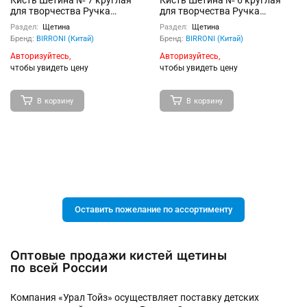
Кисть Шетина № 7 круглая
Кисть Шетина № 6 круглая
для творчества Ручка
для творчества Ручка
деревянная с
деревянная с
Раздел:
Щетина
Раздел:
Щетина
индивидуальным штрих-
индивидуальным штрих-
Бренд:
BIRRONI (Китай)
Бренд:
BIRRONI (Китай)
кодом
кодом
Авторизуйтесь,
Авторизуйтесь,
чтобы увидеть цену
чтобы увидеть цену
В корзину
В корзину
Оставить пожелание по ассортименту
Оптовые продажи кистей щетины
по всей России
Компания «Урал Тойз» осуществляет поставку детских