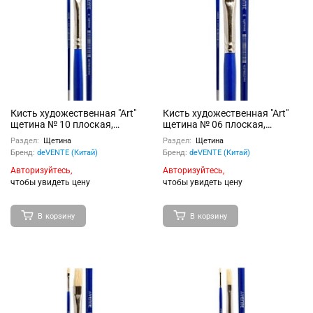
Кисть художественная "Art"
Кисть художественная "Art"
щетина № 10 плоская,
щетина № 06 плоская,
удлиненная деревянная
удлиненная деревянная
Раздел:
Щетина
Раздел:
Щетина
ручка с многослойным
ручка с многослойным
Бренд:
deVENTE (Китай)
Бренд:
deVENTE (Китай)
лакокрасочным покрытием,
лакокрасочным покрытием,
никелированная обойма,
никелированная обойма,
Авторизуйтесь,
Авторизуйтесь,
индивидуальная маркировка
индивидуальная маркировка
чтобы увидеть цену
чтобы увидеть цену
В корзину
В корзину