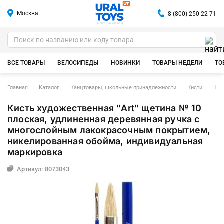
Москва
8 (800) 250-22-71
ИГРУШКИ ОПТОМ
ВСЕ ТОВАРЫ
ВЕЛОСИПЕДЫ
НОВИНКИ
ТОВАРЫ НЕДЕЛИ
ТО
Главная
Каталог
Канцтовары, школьные принадлежности
Кисти
Щет
Кисть художественная "Art" щетина № 10
плоская, удлиненная деревянная ручка с
многослойным лакокрасочным покрытием,
никелированная обойма, индивидуальная
маркировка
Артикул: 8073043