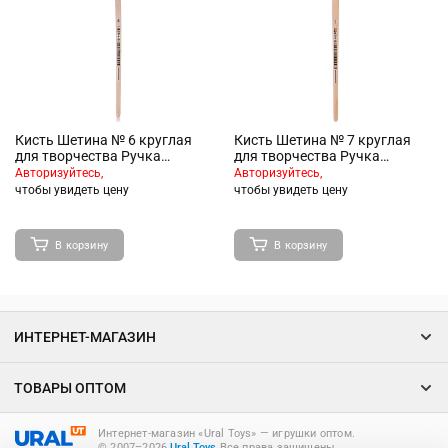
Кисть Шетина № 6 круглая
Кисть Шетина № 7 круглая
для творчества Ручка
для творчества Ручка
деревянная с
деревянная с
Авторизуйтесь,
Авторизуйтесь,
индивидуальным штрих-
индивидуальным штрих-
чтобы увидеть цену
чтобы увидеть цену
кодом
кодом
В корзину
В корзину
ИНТЕРНЕТ-МАГАЗИН
ТОВАРЫ ОПТОМ
Интернет-магазин «Ural Toys» ― игрушки оптом.
© 2007–2026
Ural.Toys
Все права защищены.