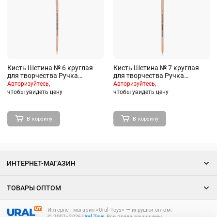
Кисть Шетина № 6 круглая
Кисть Шетина № 7 круглая
для творчества Ручка
для творчества Ручка
деревянная с
деревянная с
Авторизуйтесь,
Авторизуйтесь,
индивидуальным штрих-
индивидуальным штрих-
чтобы увидеть цену
чтобы увидеть цену
кодом
кодом
В корзину
В корзину
ИНТЕРНЕТ-МАГАЗИН
ТОВАРЫ ОПТОМ
Интернет-магазин «Ural Toys» ― игрушки оптом.
© 2007–2026
Ural.Toys
Все права защищены.