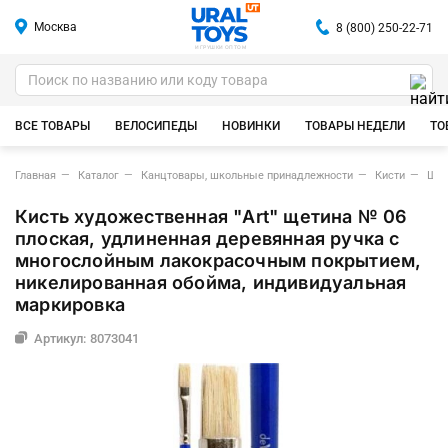
Москва
8 (800) 250-22-71
ИГРУШКИ ОПТОМ
ВСЕ ТОВАРЫ
ВЕЛОСИПЕДЫ
НОВИНКИ
ТОВАРЫ НЕДЕЛИ
ТО
Главная
Каталог
Канцтовары, школьные принадлежности
Кисти
Щет
Кисть художественная "Art" щетина № 06
плоская, удлиненная деревянная ручка с
многослойным лакокрасочным покрытием,
никелированная обойма, индивидуальная
маркировка
Артикул: 8073041