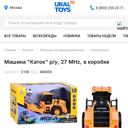
Москва
8 (800) 250-22-71
ИГРУШКИ ОПТОМ
ВСЕ ТОВАРЫ
ВЕЛОСИПЕДЫ
НОВИНКИ
ТОВАРЫ НЕДЕЛИ
ТО
Главная
Каталог
Игрушки на радиоуправлении
Спецтехника
Машина "Каток" р/у, 27 MHz, в коробке
Артикул:
2136
Код:
483033