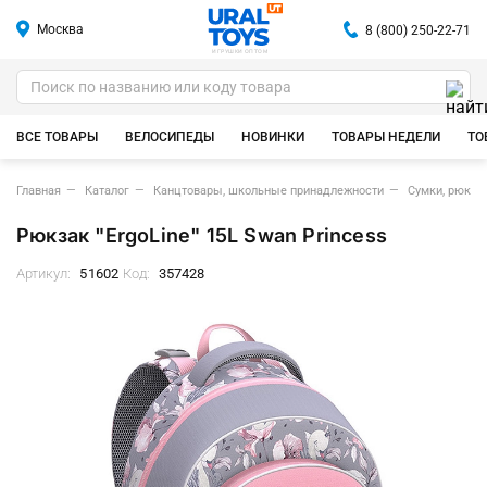
Москва
8 (800) 250-22-71
ИГРУШКИ ОПТОМ
ВСЕ ТОВАРЫ
ВЕЛОСИПЕДЫ
НОВИНКИ
ТОВАРЫ НЕДЕЛИ
ТО
Главная
Каталог
Канцтовары, школьные принадлежности
Сумки, рюкзак
Рюкзак "ErgoLine" 15L Swan Princess
Артикул:
51602
Код:
357428