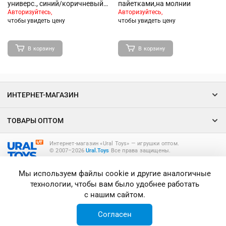
универс., синий/коричневый,
пайетками,на молнии
47*29*17см, 22 л, 81105A
Авторизуйтесь,
Авторизуйтесь,
чтобы увидеть цену
чтобы увидеть цену
В корзину
В корзину
ИНТЕРНЕТ-МАГАЗИН
ТОВАРЫ ОПТОМ
Интернет-магазин «Ural Toys» ― игрушки оптом.
© 2007–2026
Ural.Toys
Все права защищены.
ИГРУШКИ ОПТОМ
Мы используем файлы cookie и другие аналогичные
технологии, чтобы вам было удобнее работать
с нашим сайтом.
Согласен