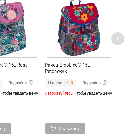
ne® 15L Rose
Ранец ErgoLine® 15L
Рюкзак 
Patchwork
Подробно
Подробно
Наличие:
<10
Наличи
чтобы увидеть цену
Авторизуйтесь,
чтобы увидеть цену
Авторизуй
ину
В корзину
В 