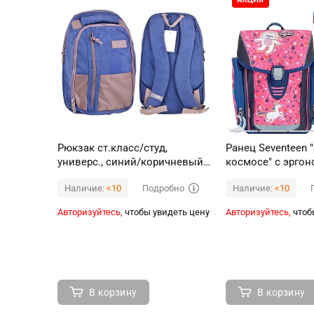
Рюкзак ст.класс/студ,
Ранец Seventeen 
универс., синий/коричневый,
космосе" с эрго
47*29*17см, 22 л, 81105A
спинкой и светящимся
Подробно
Наличие:
<10
Наличие:
<10
замком 33х25х14
Авторизуйтесь,
чтобы увидеть цену
Авторизуйтесь,
чтоб
В корзину
В корзину