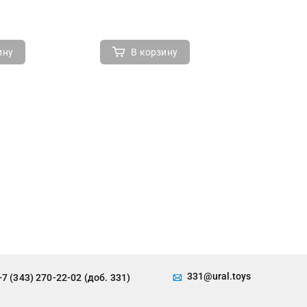
ину
В корзину
В 
331@ural.toys
+7 (343) 270-22-02 (доб. 331)