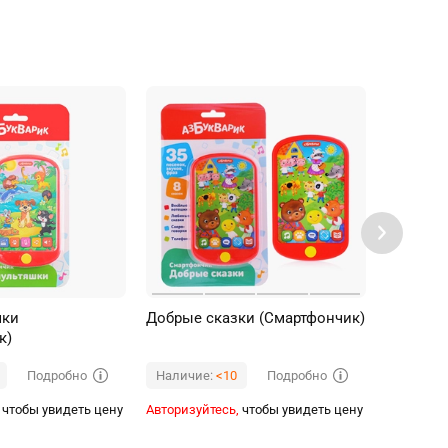
шки
Добрые сказки (Смартфончик)
Виктори
к)
(Игрово
Подробно
Подробно
Наличие:
<10
Наличи
чтобы увидеть цену
Авторизуйтесь,
чтобы увидеть цену
Авторизуй