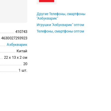
Другие Телефоны, смартфоны
"Азбукварик"
Игрушки "Азбукварик" оптом
Телефоны, смартфоны оптом
410743
4630027293923
Азбукварик
Китай
22 x 13 x 2 см
20
1 шт.