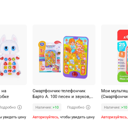
 на
Смартфончик-телефончик
Мои мультя
робке
Барто А. 100 песен и звуков,
(Смартфончи
учим цифры и цвета, блистер
Подробно
Подробно
Наличие:
>10
Наличие:
>10
ы увидеть цену
Авторизуйтесь,
чтобы увидеть цену
Авторизуйтесь,