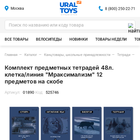
Москва
8 (800) 250-22-71
ИГРУШКИ ОПТОМ
ВСЕ ТОВАРЫ
ВЕЛОСИПЕДЫ
НОВИНКИ
ТОВАРЫ НЕДЕЛИ
ТО
Главная
Каталог
Канцтовары, школьные принадлежности
Тетради
Т
Комплект предметных тетрадей 48л.
клетка/линия "Мраксимализм" 12
предметов на скобе
Артикул:
01890
Код:
525746