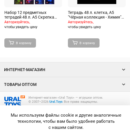
Набор 12 предметных
Тетрадь 48 л. клетка, А5
тетрадей 48 л. А5 Скрепка
"Чёрная коллекция - Химия"
"Виртуальный неон" Премиум
скрепка
Авторизуйтесь,
Авторизуйтесь,
чтобы увидеть цену
чтобы увидеть цену
В корзину
В корзину
ИНТЕРНЕТ-МАГАЗИН
ТОВАРЫ ОПТОМ
Интернет-магазин «Ural Toys» ― игрушки оптом.
© 2007–2026
Ural.Toys
Все права защищены.
ИГРУШКИ ОПТОМ
Мы используем файлы cookie и другие аналогичные
технологии, чтобы вам было удобнее работать
с нашим сайтом.