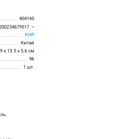
404145
200234679517
КНР
Китай
9 x 13.5 x 5.6 см
96
1 шт.
ль.