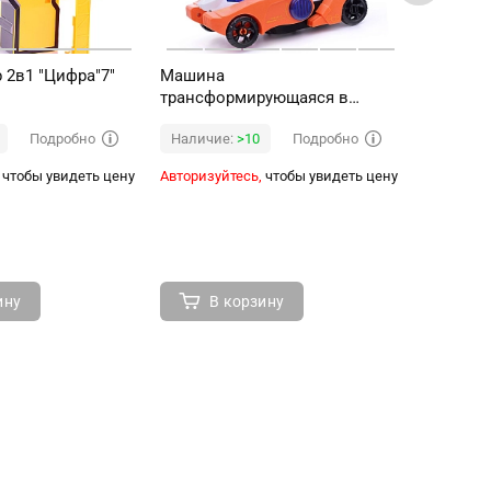
 2в1 "Цифра"7"
Машина
Машина
трансформирующаяся в
трансфо
кролика, в коробке
динозавр
Подробно
Подробно
Наличие:
>10
Наличи
чтобы увидеть цену
Авторизуйтесь,
чтобы увидеть цену
Авторизуй
ину
В корзину
В 