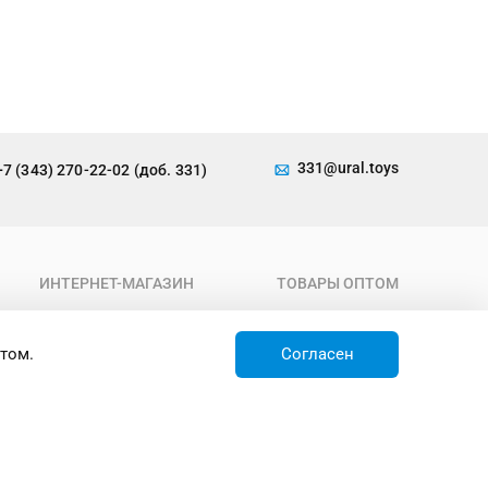
331@ural.toys
+7 (343) 270-22-02 (доб. 331)
ИНТЕРНЕТ-МАГАЗИН
ТОВАРЫ ОПТОМ
О компании
Каталог
Условия работы
Новинки
том.
Согласен
Доставка
Товары недели
Контакты
Товары по акции
Бренды