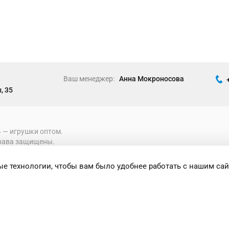
Ваш менеджер:
Анна Мокроносова
, 35
» ― игрушки оптом.
рава защищены.
е технологии, чтобы вам было удобнее работать с нашим сай
формация носит исключительно
 при каких условиях не является публичной
ениями Статьи 437 Гражданского кодекса
сти