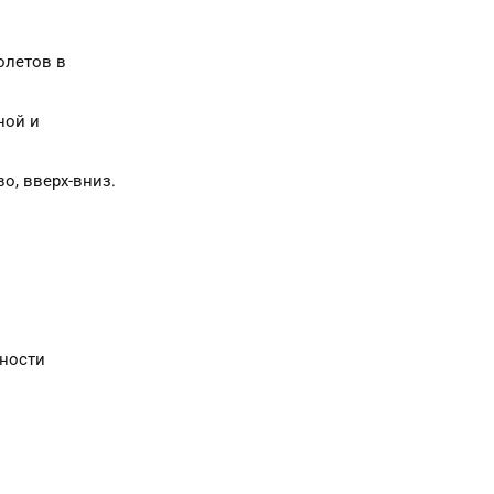
олетов в
ной и
о, вверх-вниз.
сности