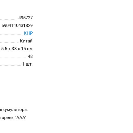
495727
6904110431829
КНР
Китай
5.5 x 38 x 15 см
48
1 шт.
аккумулятора.
атареек "AАА"