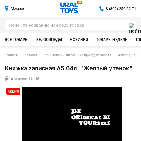
Москва
8 (800) 250-22-71
ИГРУШКИ ОПТОМ
ВСЕ ТОВАРЫ
ВЕЛОСИПЕДЫ
НОВИНКИ
ТОВАРЫ НЕДЕЛИ
ТО
Главная
Каталог
Канцтовары, школьные принадлежности
Анкеты, запи
Книжка записная А5 64л. "Желтый утенок"
Артикул: 11116