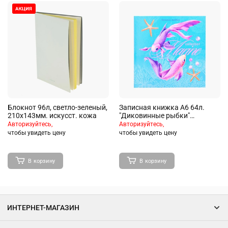
Блокнот 96л, светло-зеленый,
Записная книжка А6 64л.
210х143мм. искусст. кожа
"Диковинные рыбки"
7БЦ,глянц.ламинирование,
Авторизуйтесь,
Авторизуйтесь,
лен
чтобы увидеть цену
чтобы увидеть цену
В корзину
В корзину
ИНТЕРНЕТ-МАГАЗИН