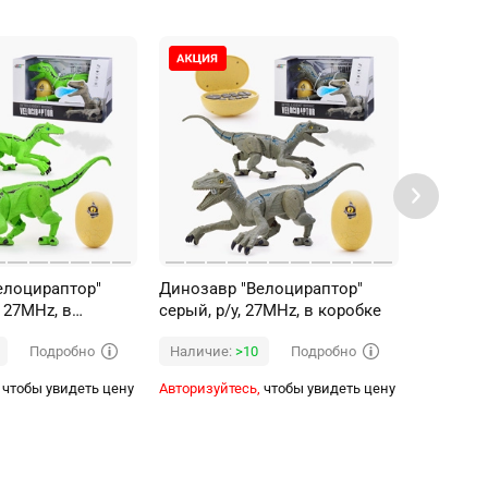
елоцираптор"
Динозавр "Велоцираптор"
Паук ра
, 27MHz, в
серый, р/у, 27MHz, в коробке
эффект 
звуковы
Подробно
Подробно
Наличие:
>10
Наличи
белый
чтобы увидеть цену
Авторизуйтесь,
чтобы увидеть цену
Авторизуй