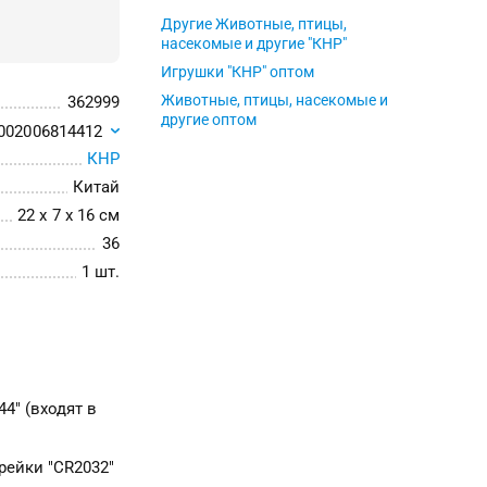
Другие Животные, птицы,
насекомые и другие "КНР"
Игрушки "КНР" оптом
Животные, птицы, насекомые и
362999
другие оптом
002006814412
КНР
Китай
22 x 7 x 16 см
36
1 шт.
44" (входят в
арейки "CR2032"