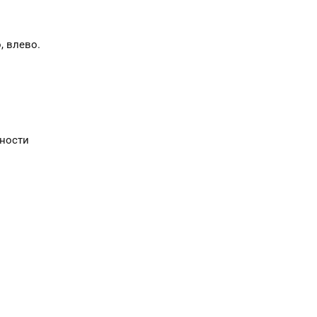
, влево.
сности