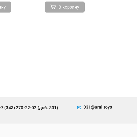
ину
В корзину
В 
331@ural.toys
+7 (343) 270-22-02 (доб. 331)