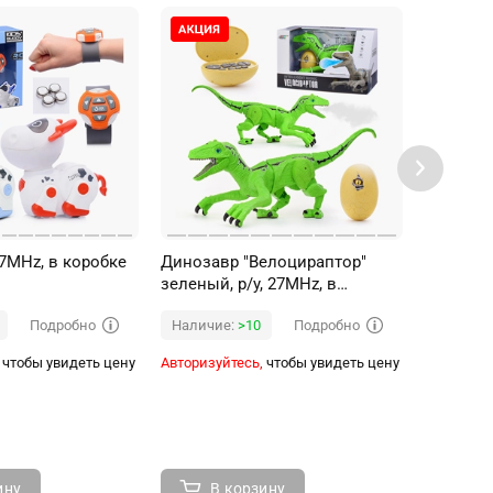
27MHz, в коробке
Динозавр "Велоцираптор"
Динозав
зеленый, р/у, 27MHz, в
серый, р
коробке
Подробно
Подробно
Наличие:
>10
Наличи
чтобы увидеть цену
Авторизуйтесь,
чтобы увидеть цену
Авторизуй
ину
В корзину
В 