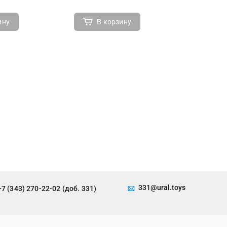
ину
В корзину
В 
331@ural.toys
+7 (343) 270-22-02 (доб. 331)