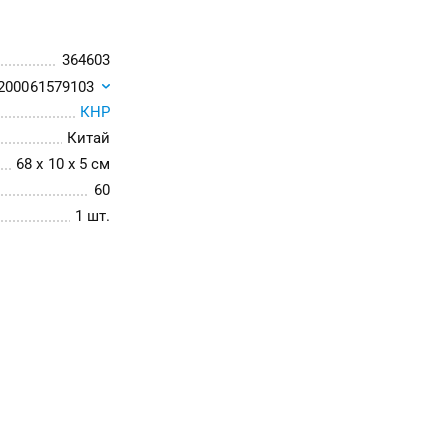
364603
200061579103
КНР
Китай
68 x 10 x 5 см
60
1 шт.