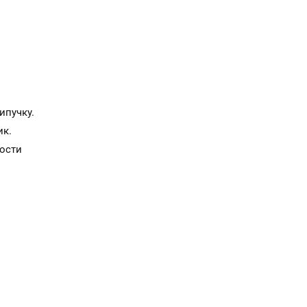
ипучку.
ик.
ости