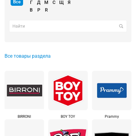
Все
Г
Д
М
С
Щ
Я
B
P
R
Все товары раздела
BIRRONI
BOY TOY
Prammy