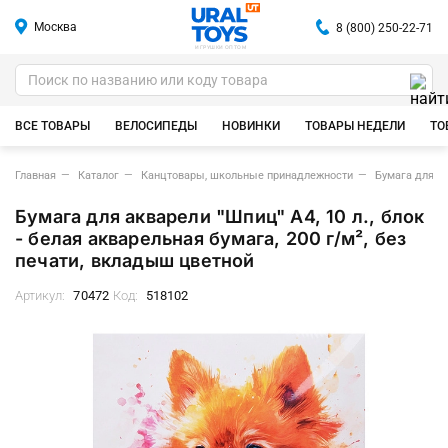
Москва
8 (800) 250-22-71
ИГРУШКИ ОПТОМ
ВСЕ ТОВАРЫ
ВЕЛОСИПЕДЫ
НОВИНКИ
ТОВАРЫ НЕДЕЛИ
ТО
Главная
Каталог
Канцтовары, школьные принадлежности
Бумага для а
Бумага для акварели "Шпиц" А4, 10 л., блок
- белая акварельная бумага, 200 г/м², без
печати, вкладыш цветной
Артикул:
70472
Код:
518102