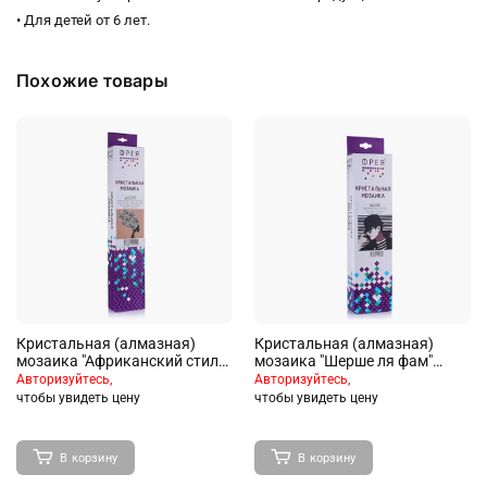
• Для детей от 6 лет.
Похожие товары
Кристальная (алмазная)
Кристальная (алмазная)
мозаика "Африканский стиль"
мозаика "Шерше ля фам"
35х35 см
30х30 см
Авторизуйтесь,
Авторизуйтесь,
чтобы увидеть цену
чтобы увидеть цену
В корзину
В корзину