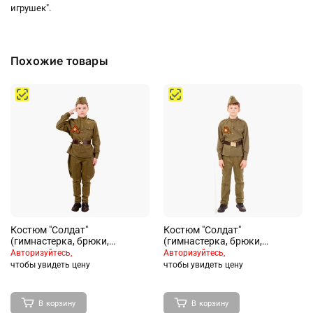
игрушек".
Похожие товары
Костюм "Солдат"
Костюм "Солдат"
(гимнастерка, брюки,
(гимнастерка, брюки,
пилотка, ремень) размер 140-
пилотка, ремень,
Авторизуйтесь,
Авторизуйтесь,
72
Георгиевская лента) размер
чтобы увидеть цену
чтобы увидеть цену
152-80
В корзину
В корзину