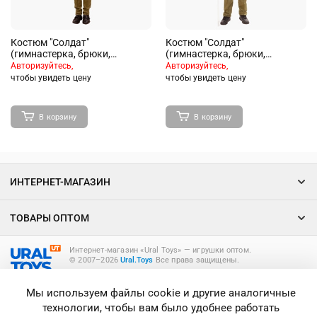
Костюм "Солдат"
Костюм "Солдат"
(гимнастерка, брюки,
(гимнастерка, брюки,
пилотка, ремень) размер 140-
пилотка, ремень,
Авторизуйтесь,
Авторизуйтесь,
72
Георгиевская лента) размер
чтобы увидеть цену
чтобы увидеть цену
152-80
В корзину
В корзину
ИНТЕРНЕТ-МАГАЗИН
ТОВАРЫ ОПТОМ
Интернет-магазин «Ural Toys» ― игрушки оптом.
© 2007–2026
Ural.Toys
Все права защищены.
ИГРУШКИ ОПТОМ
Мы используем файлы cookie и другие аналогичные
технологии, чтобы вам было удобнее работать