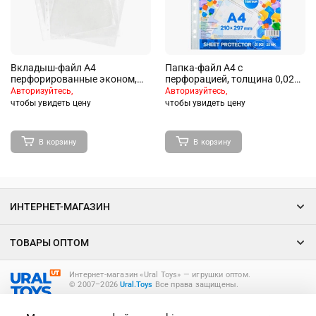
Вкладыш-файл А4
Папка-файл А4 с
перфорированные эконом,
перфорацией, толщина 0,025
100шт., гладкие, 0,025мм,
мм.
Авторизуйтесь,
Авторизуйтесь,
чтобы увидеть цену
чтобы увидеть цену
В корзину
В корзину
ИНТЕРНЕТ-МАГАЗИН
ТОВАРЫ ОПТОМ
Интернет-магазин «Ural Toys» ― игрушки оптом.
© 2007–2026
Ural.Toys
Все права защищены.
ИГРУШКИ ОПТОМ