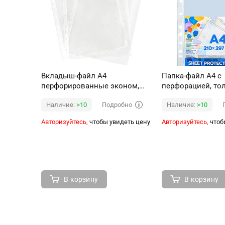
Вкладыш-файл А4
Папка-файл А4 с
перфорированные эконом,
перфорацией, то
100шт., гладкие, 0,025мм,
мм.
Подробно
Наличие:
>10
Наличие:
>10
Авторизуйтесь,
чтобы увидеть цену
Авторизуйтесь,
чтоб
В корзину
В корзину