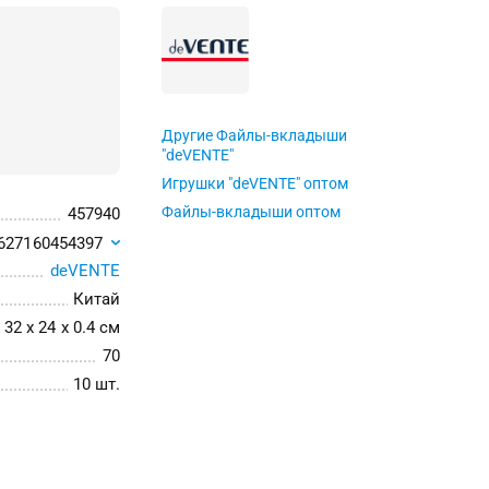
Другие Файлы-вкладыши
"deVENTE"
Игрушки "deVENTE" оптом
Файлы-вкладыши оптом
457940
627160454397
deVENTE
Китай
32 x 24 x 0.4 см
70
10 шт.