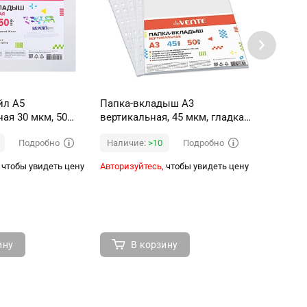
 A5
Папка-вкладыш A3
Раздели
ая 30 мкм, 50
вертикальная, 45 мкм, гладкая
"Mentali
 фактура, без
фактура, с универсальной
ламини
Подробно
Подробно
Наличие:
>10
Наличи
боковой перфорацией, 50 шт в
мелован
уп
тониров
чтобы увидеть цену
Авторизуйтесь,
чтобы увидеть цену
Авторизуй
шт, инд
ину
В корзину
В 