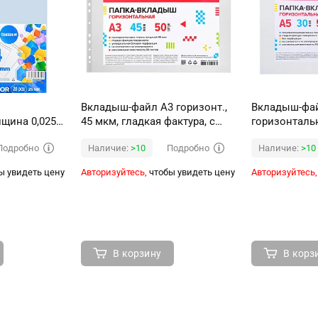
Вкладыш-файл A3 горизонт.,
Вкладыш-файл
лщина 0,025
45 мкм, гладкая фактура, с
горизонтальн
боковой перфорац 50 шт в
штук гладкая
Подробно
Подробно
Наличие:
>10
Наличие:
>10
упак
перфорации
ы увидеть цену
Авторизуйтесь,
чтобы увидеть цену
Авторизуйтесь,
В корзину
В корз