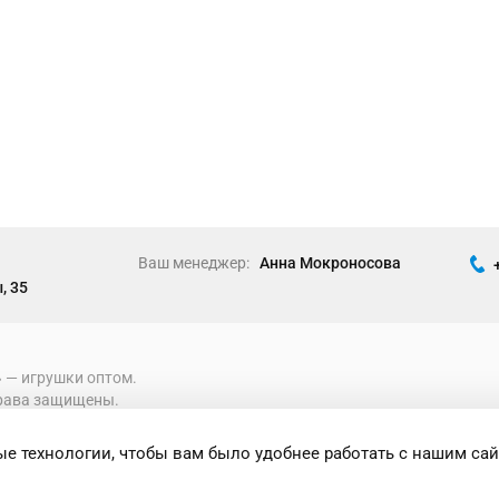
Ваш менеджер:
Анна Мокроносова
, 35
» ― игрушки оптом.
рава защищены.
е технологии, чтобы вам было удобнее работать с нашим сай
формация носит исключительно
 при каких условиях не является публичной
ениями Статьи 437 Гражданского кодекса