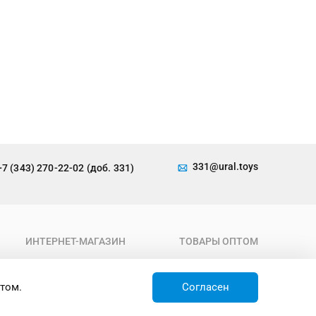
331@ural.toys
+7 (343) 270-22-02 (доб. 331)
ИНТЕРНЕТ-МАГАЗИН
ТОВАРЫ ОПТОМ
О компании
Каталог
Условия работы
Новинки
том.
Согласен
Доставка
Товары недели