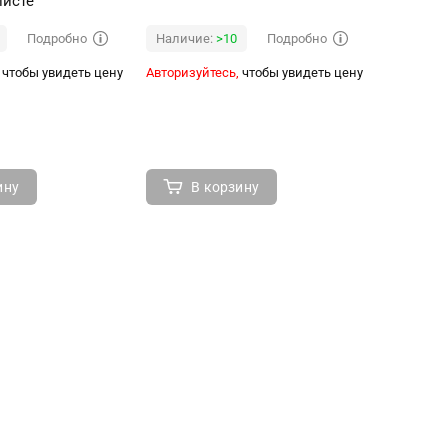
листе
купание"
Подробно
Подробно
Наличие:
>10
Наличи
чтобы увидеть цену
Авторизуйтесь,
чтобы увидеть цену
Авторизуй
ину
В корзину
В 