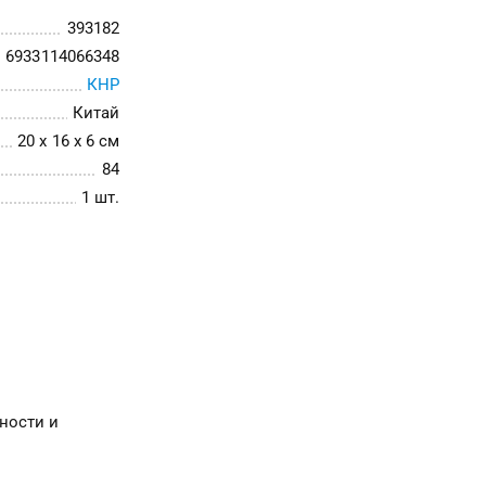
393182
6933114066348
КНР
Китай
20 x 16 x 6 см
84
1 шт.
ности и