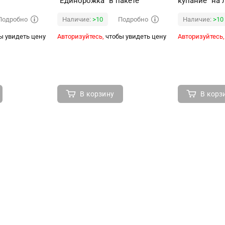
"Единорожка" в пакете
купание" на 
Подробно
Подробно
Наличие:
>10
Наличие:
>10
ы увидеть цену
Авторизуйтесь,
чтобы увидеть цену
Авторизуйтесь,
В корзину
В корз