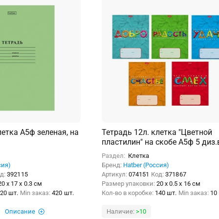
летка А5ф зеленая, на
Тетрадь 12л. клетка "Цветной
пластилин" на скобе А5ф 5 диз.
блоке скругл.углы
Раздел:
Клетка
сия)
Бренд:
Hatber (Россия)
д:
392115
Артикул:
074151
Код:
371867
20 x 17 x 0.3 см
Размер упаковки:
20 x 0.5 x 16 см
20 шт.
Min заказ:
420 шт.
Кол-во в коробке:
140 шт.
Min заказ:
10
Описание
Наличие:
>10