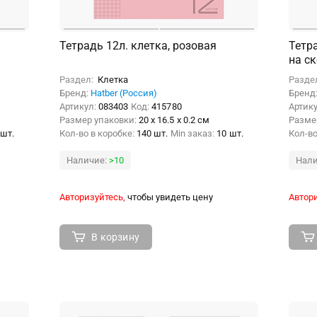
Тетрадь 12л. клетка, розовая
Тетра
на ск
Раздел:
Клетка
Разде
Бренд:
Hatber (Россия)
Бренд
Артикул:
083403
Код:
415780
Артик
Размер упаковки:
20 x 16.5 x 0.2 см
Разме
 шт.
Кол-во в коробке:
140 шт.
Min заказ:
10 шт.
Кол-во
Наличие:
>10
Нали
Авторизуйтесь,
чтобы увидеть цену
Автори
В корзину