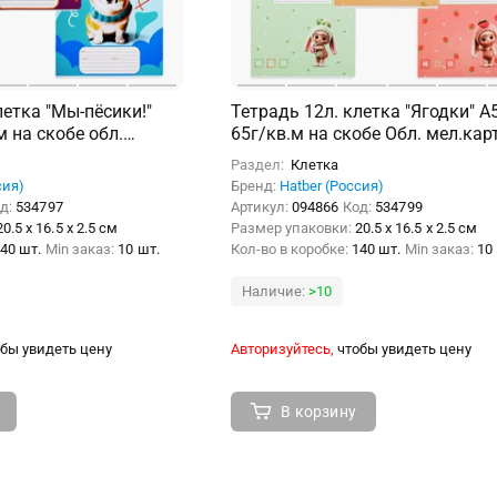
летка "Мы-пёсики!"
Тетрадь 12л. клетка "Ягодки" А
м на скобе обл.
65г/кв.м на скобе Обл. мел.кар
из.в блоке
тиснение 5 диз. скругл.углы
Раздел:
Клетка
сия)
Бренд:
Hatber (Россия)
д:
534797
Артикул:
094866
Код:
534799
20.5 x 16.5 x 2.5 см
Размер упаковки:
20.5 x 16.5 x 2.5 см
40 шт.
Min заказ:
10 шт.
Кол-во в коробке:
140 шт.
Min заказ:
10
Наличие:
>10
бы увидеть цену
Авторизуйтесь,
чтобы увидеть цену
В корзину