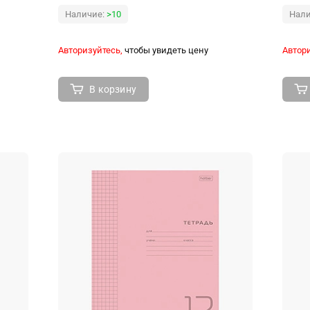
Наличие:
>10
Нали
Авторизуйтесь,
чтобы увидеть цену
Автори
В корзину