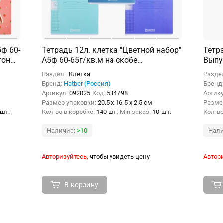
5ф 60-
Тетрадь 12л. клетка "Цветной набор"
Тетр
тон
А5ф 60-65г/кв.м на скобе
Выпу
пластиковая обложка 5 диз.в блоке
Раздел:
Клетка
Разде
Бренд:
Hatber (Россия)
Бренд
Артикул:
092025
Код:
534798
Артик
Размер упаковки:
20.5 x 16.5 x 2.5 см
Разме
 шт.
Кол-во в коробке:
140 шт.
Min заказ:
10 шт.
Кол-во
Наличие:
>10
Нали
Авторизуйтесь,
чтобы увидеть цену
Автори
В корзину