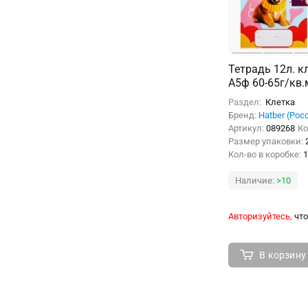
Тетрадь 12л. к
А5ф 60-65г/кв.
мел.картон 5 д
Раздел:
Клетка
скругл.углы
Бренд:
Hatber (Рос
Артикул:
089268
Ко
Размер упаковки:
Кол-во в коробке:
1
Наличие:
>10
Авторизуйтесь,
что
В корзину