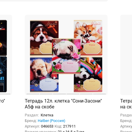
то"
Тетрадь 12л. клетка "Сони-Засони"
Тетра
А5ф на скобе
на ск
Раздел:
Клетка
Разде
Бренд:
Hatber (Россия)
Бренд
Артикул:
046653
Код:
217911
Артик
Размер упаковки:
21 x 16.5 x 2 см
Разме