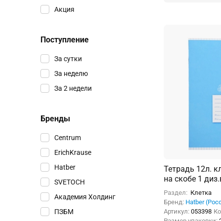
Акция
Поступление
За сутки
За неделю
За 2 недели
Бренды
Centrum
ErichKrause
Hatber
Тетрадь 12л. к
на скобе 1 диз
SVETOCH
Раздел:
Клетка
Академия Холдинг
Бренд:
Hatber (Рос
ПЗБМ
Артикул:
053398
Ко
Размер упаковки: