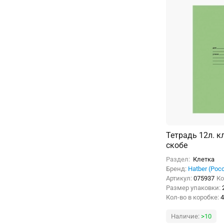
Тетрадь 12л. к
скобе
Раздел:
Клетка
Бренд:
Hatber (Рос
Артикул:
075937
Ко
Размер упаковки:
Кол-во в коробке:
4
Наличие:
>10