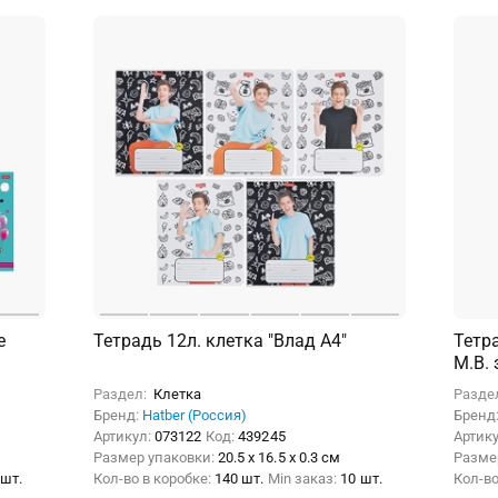
е
Тетрадь 12л. клетка "Влад А4"
Тетр
М.В. 
Раздел:
Клетка
Разде
Бренд:
Hatber (Россия)
Бренд
Артикул:
073122
Код:
439245
Артик
Размер упаковки:
20.5 x 16.5 x 0.3 см
Разме
 шт.
Кол-во в коробке:
140 шт.
Min заказ:
10 шт.
Кол-во