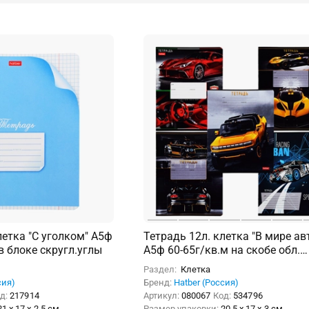
летка "С уголком" А5ф
Тетрадь 12л. клетка "В мире ав
.в блоке скругл.углы
А5ф 60-65г/кв.м на скобе обл.
мел.картон 5 диз.в блоке
Раздел:
Клетка
скругл.углы
сия)
Бренд:
Hatber (Россия)
д:
217914
Артикул:
080067
Код:
534796
21 x 17 x 2.5 см
Размер упаковки:
20.5 x 17 x 3 см