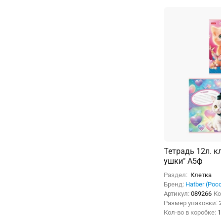
Тетрадь 12л. к
ушки" А5ф
Раздел:
Клетка
Бренд:
Hatber (Рос
Артикул:
089266
Ко
Размер упаковки:
Кол-во в коробке:
1