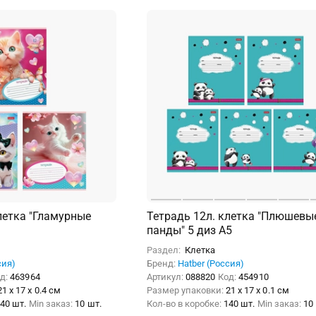
летка "Гламурные
Тетрадь 12л. клетка "Плюшевы
панды" 5 диз А5
Раздел:
Клетка
сия)
Бренд:
Hatber (Россия)
д:
463964
Артикул:
088820
Код:
454910
21 x 17 x 0.4 см
Размер упаковки:
21 x 17 x 0.1 см
40 шт.
Min заказ:
10 шт.
Кол-во в коробке:
140 шт.
Min заказ:
10