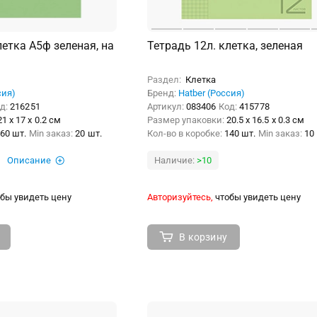
летка А5ф зеленая, на
Тетрадь 12л. клетка, зеленая
Раздел:
Клетка
сия)
Бренд:
Hatber (Россия)
д:
216251
Артикул:
083406
Код:
415778
21 x 17 x 0.2 см
Размер упаковки:
20.5 x 16.5 x 0.3 см
60 шт.
Min заказ:
20 шт.
Кол-во в коробке:
140 шт.
Min заказ:
10
Описание
Наличие:
>10
бы увидеть цену
Авторизуйтесь,
чтобы увидеть цену
В корзину