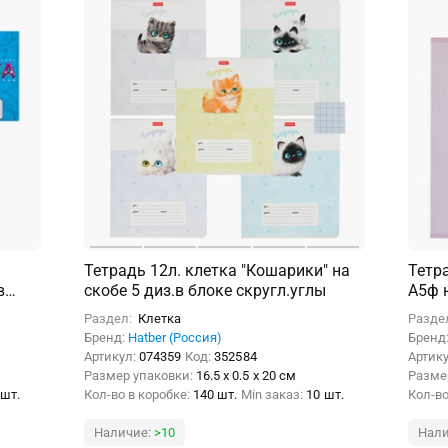
Тетрадь 12л. клетка "Кошарики" на
Тетра
в
скобе 5 диз.в блоке скругл.углы
А5ф н
скру
Раздел:
Клетка
Разде
Бренд:
Hatber (Россия)
Бренд
Артикул:
074359
Код:
352584
Артик
Размер упаковки:
16.5 x 0.5 x 20 см
Разме
 шт.
Кол-во в коробке:
140 шт.
Min заказ:
10 шт.
Кол-во
Наличие:
>10
Нали