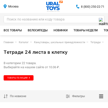
Москва
8 (800) 250-22-71
ИГРУШКИ ОПТОМ
ВСЕ ТОВАРЫ
ВЕЛОСИПЕДЫ
НОВИНКИ
ТОВАРЫ НЕДЕЛИ
ТО
Главная
Каталог
Канцтовары, школьные принадлежности
Тетради
Т
Тетради 24 листа в клетку
В категории 22 товара.
Выбирайте на нашем сайте от 10.06 ₽.
ТОВАРЫ ПО АКЦИИ
4
По новизне
Фильтры