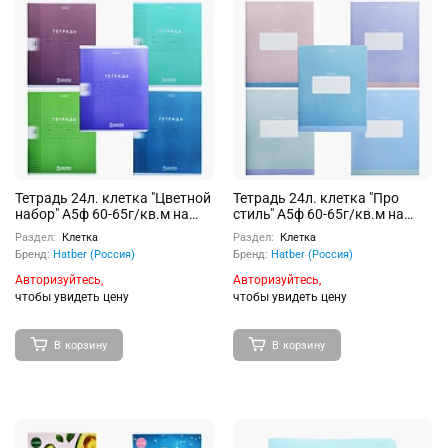
Тетрадь 24л. клетка "Цветной
Тетрадь 24л. клетка "Про
набор" А5ф 60-65г/кв.м на
стиль" А5ф 60-65г/кв.м на
скобе пластиковая обложка
скобе пластиковая обложка
Раздел:
Клетка
Раздел:
Клетка
200мкм 5 диз.
200мкм
Бренд:
Hatber (Россия)
Бренд:
Hatber (Россия)
Авторизуйтесь,
Авторизуйтесь,
чтобы увидеть цену
чтобы увидеть цену
В корзину
В корзину