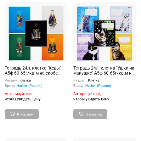
Тетрадь 24л. клетка "Кеды"
Тетрадь 24л. клетка "Ушки на
А5ф 60-65г/кв.м на скобе
макушке" А5ф 60-65г/кв.м на
Обл. мел.картон выб лак 5
скобе обл. мел.картон 5 диз.
Раздел:
Клетка
Раздел:
Клетка
диз. скругл.углы
скругл.углы
Бренд:
Hatber (Россия)
Бренд:
Hatber (Россия)
Авторизуйтесь,
Авторизуйтесь,
чтобы увидеть цену
чтобы увидеть цену
В корзину
В корзину