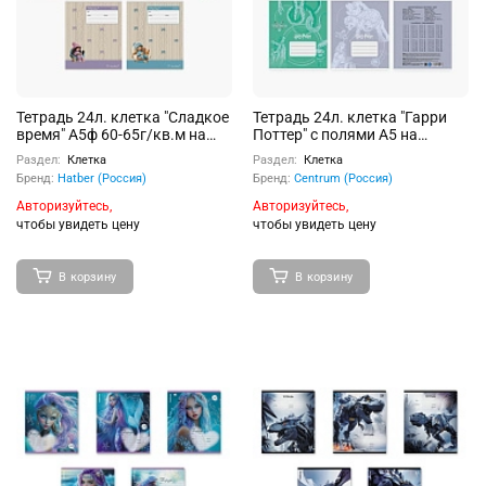
Тетрадь 24л. клетка "Сладкое
Тетрадь 24л. клетка "Гарри
время" А5ф 60-65г/кв.м на
Поттер" с полями А5 на
скобе обл. мел.картон
скрепке
Раздел:
Клетка
Раздел:
Клетка
тиснение 5 диз.в блоке
Бренд:
Hatber (Россия)
Бренд:
Centrum (Россия)
Авторизуйтесь,
Авторизуйтесь,
чтобы увидеть цену
чтобы увидеть цену
В корзину
В корзину