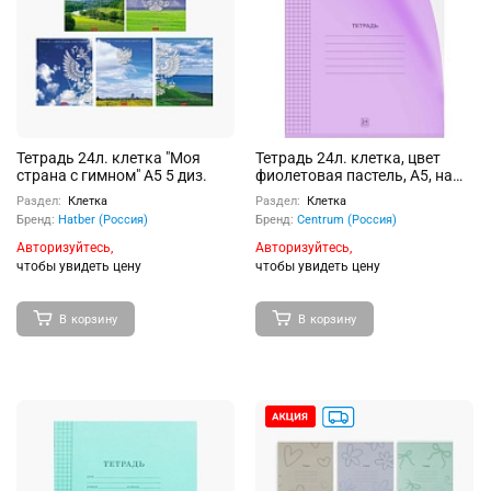
Тетрадь 24л. клетка "Моя
Тетрадь 24л. клетка, цвет
страна с гимном" А5 5 диз.
фиолетовая пастель, А5, на
скрепке, с полями, в
Раздел:
Клетка
Раздел:
Клетка
дополнительной ПВХ
Бренд:
Hatber (Россия)
Бренд:
Centrum (Россия)
обложке, вторая обложка
мелованная бумага 115г/м2,
Авторизуйтесь,
Авторизуйтесь,
внутренний блок офсет 60 г/
чтобы увидеть цену
чтобы увидеть цену
м2, 100% белизна, 20 шт. в
спайке
В корзину
В корзину