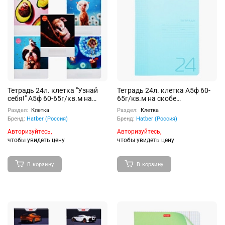
Тетрадь 24л. клетка "Узнай
Тетрадь 24л. клетка А5ф 60-
себя!" А5ф 60-65г/кв.м на
65г/кв.м на скобе
скобе обл. мел.картон 5 диз.в
пластиковая обложка
Раздел:
Клетка
Раздел:
Клетка
блоке скругл.углы
200мкм запечатан.тит.лист
Бренд:
Hatber (Россия)
Бренд:
Hatber (Россия)
голубая
Авторизуйтесь,
Авторизуйтесь,
чтобы увидеть цену
чтобы увидеть цену
В корзину
В корзину