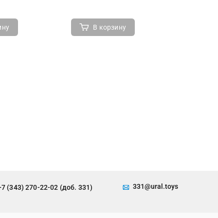
ину
В корзину
В 
331@ural.toys
+7 (343) 270-22-02 (доб. 331)