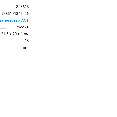
325615
9785171345426
дательство АСТ
Россия
21.5 x 20 x 1 см
18
1 шт.