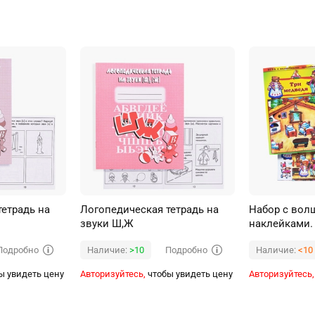
тетрадь на
Логопедическая тетрадь на
Набор с во
звуки Ш,Ж
наклейками.
Подробно
Подробно
Наличие:
>10
Наличие:
<10
ы увидеть цену
Авторизуйтесь,
чтобы увидеть цену
Авторизуйтесь,