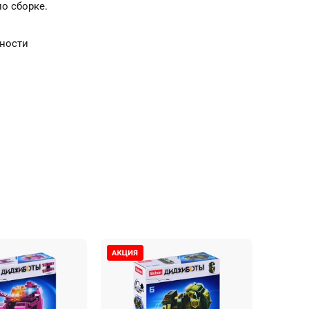
по сборке.
сности