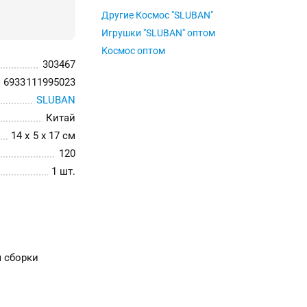
Другие Космос "SLUBAN"
Игрушки "SLUBAN" оптом
Космос оптом
303467
6933111995023
SLUBAN
Китай
14 x 5 x 17 см
120
1 шт.
я сборки