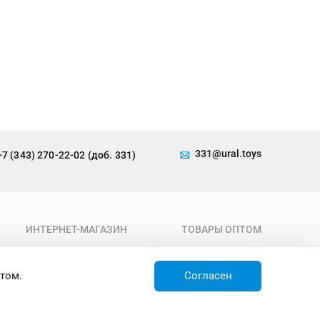
331@ural.toys
+7 (343) 270-22-02 (доб. 331)
ИНТЕРНЕТ-МАГАЗИН
ТОВАРЫ ОПТОМ
О компании
Каталог
Условия работы
Новинки
том.
Согласен
Доставка
Товары недели
Контакты
Товары по акции