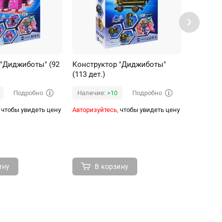
 "Диджиботы" (92
Конструктор "Диджиботы"
Констру
(113 дет.)
галактич
дет.) в 
Подробно
Подробно
Наличие:
>10
Наличи
чтобы увидеть цену
Авторизуйтесь,
чтобы увидеть цену
Авторизуй
ину
В корзину
В 