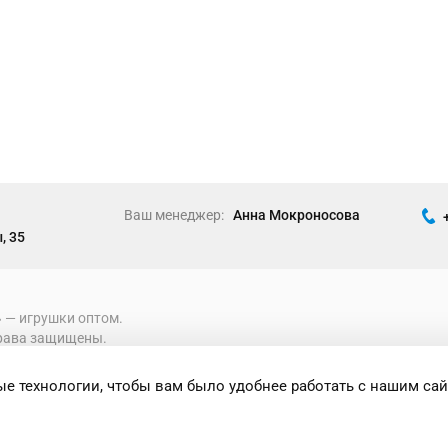
Ваш менеджер:
Анна Мокроносова
, 35
» ― игрушки оптом.
рава защищены.
е технологии, чтобы вам было удобнее работать с нашим сай
формация носит исключительно
 при каких условиях не является публичной
ениями Статьи 437 Гражданского кодекса