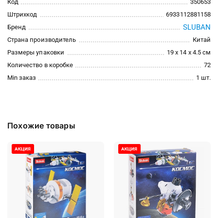
Код
350653
Штрихкод
6933112881158
SLUBAN
Бренд
Страна производитель
Китай
Размеры упаковки
19 x 14 x 4.5 см
Количество в коробке
72
Min заказ
1 шт.
Похожие товары