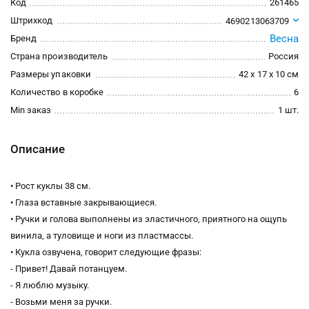
Код
261465
Штрихкод
4690213063709
Весна
Бренд
Страна производитель
Россия
Размеры упаковки
42 x 17 x 10 см
Количество в коробке
6
Min заказ
1 шт.
Описание
• Рост куклы 38 см.
• Глаза вставные закрывающиеся.
• Ручки и голова выполнены из эластичного, приятного на ощупь
винила, а туловище и ноги из пластмассы.
• Кукла озвучена, говорит следующие фразы:
- Привет! Давай потанцуем.
- Я люблю музыку.
- Возьми меня за ручки.