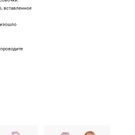
осовочки.
о, вставленное
роизошло
ы проводите
 фотография. Я
природу,
снимок будет
 то портрет.
Где твой
сте с твоими