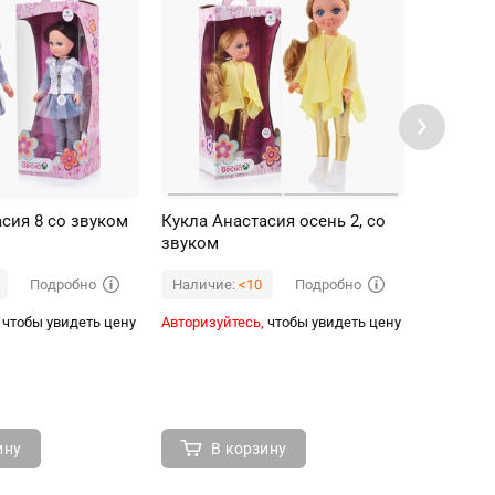
клами.
енту
игрушки.
сия 8 со звуком
Кукла Анастасия осень 2, со
Кукла И
звуком
звуком
Подробно
Подробно
Наличие:
<10
Наличи
чтобы увидеть цену
Авторизуйтесь,
чтобы увидеть цену
Авторизуй
ину
В корзину
В 