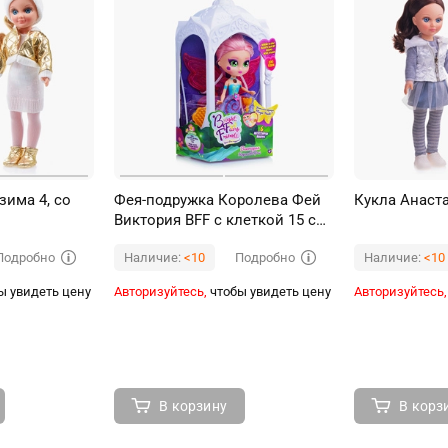
подругами или с моими подругами-ку
- Правда, очень интересно?
- Это замечательное хобби!
• Соответствует Техническому реглам
Таможенного Союза о безопасности 
• Для детей от 3-х лет.
зима 4, со
Фея-подружка Королева Фей
Кукла Анаста
Виктория BFF с клеткой 15 см,
свет. крылья, 6 аксесс., клетка
Подробно
Подробно
Наличие:
<10
Наличие:
<10
27х15х13
ы увидеть цену
Авторизуйтесь,
чтобы увидеть цену
Авторизуйтесь,
В корзину
В корз