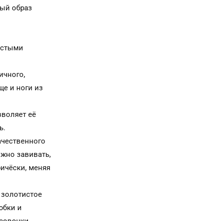
ный образ
истыми
ичного,
ще и ноги из
зволяет её
ь.
ачественного
ожно завивать,
ричёски, меняя
 золотистое
юбки и