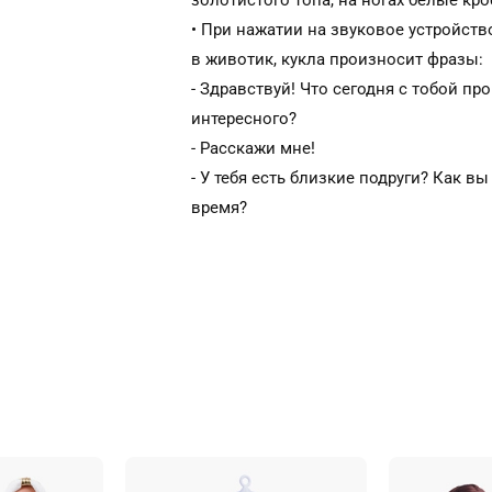
золотистого топа, на ногах белые кр
• При нажатии на звуковое устройств
в животик, кукла произносит фразы:
- Здравствуй! Что сегодня с тобой п
интересного?
- Расскажи мне!
- У тебя есть близкие подруги? Как в
время?
- Есть одно увлекательное занятие —
очень люблю фотографировать.
- Можно фотографировать животных, 
предметы, людей.
- Если сфотографировать природу — 
называться пейзаж, а если человека —
- Давай сейчас устроим фотосессию! 
фотоаппарат?
- Мы можем сфотографироваться вме