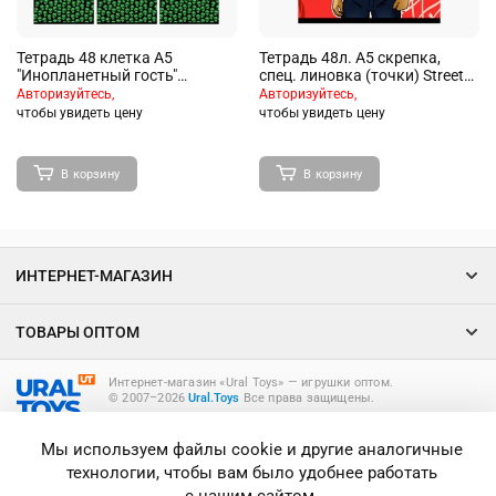
Тетрадь 48 клетка А5
Тетрадь 48л. А5 скрепка,
"Инопланетный гость"
спец. линовка (точки) Street
скрепка S премиум
Team. 4
Авторизуйтесь,
Авторизуйтесь,
4+4+ламинация+УФ
чтобы увидеть цену
чтобы увидеть цену
брайль+вырубка (50, 5 (микс)
)
В корзину
В корзину
ИНТЕРНЕТ-МАГАЗИН
ТОВАРЫ ОПТОМ
Интернет-магазин «Ural Toys» ― игрушки оптом.
© 2007–2026
Ural.Toys
Все права защищены.
ИГРУШКИ ОПТОМ
Мы используем файлы cookie и другие аналогичные
технологии, чтобы вам было удобнее работать
с нашим сайтом.