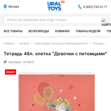
Москва
8 (800) 250-22-71
ИГРУШКИ ОПТОМ
ВСЕ ТОВАРЫ
ВЕЛОСИПЕДЫ
НОВИНКИ
ТОВАРЫ НЕДЕЛИ
ТО
Главная
Каталог
Канцтовары, школьные принадлежности
Тетради
Т
Тетрадь 48л. клетка "Девочки с питомцами"
Артикул: 14160/5