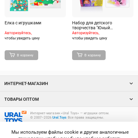
Елка с игрушками
Набор для детского
творчества "Юный
фантазёр"в коробке
Авторизуйтесь,
Авторизуйтесь,
чтобы увидеть цену
чтобы увидеть цену
В корзину
В корзину
ИНТЕРНЕТ-МАГАЗИН
ТОВАРЫ ОПТОМ
Интернет-магазин «Ural Toys» ― игрушки оптом.
© 2007–2026
Ural.Toys
Все права защищены.
ИГРУШКИ ОПТОМ
Мы используем файлы cookie и другие аналогичные