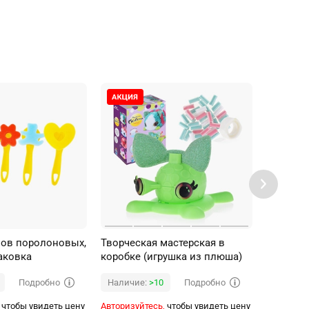
ов поролоновых,
Творческая мастерская в
Силикон
аковка
коробке (игрушка из плюша)
творчес
80*60мм
Подробно
Подробно
Наличие:
>10
Наличи
чтобы увидеть цену
Авторизуйтесь,
чтобы увидеть цену
Авторизуй