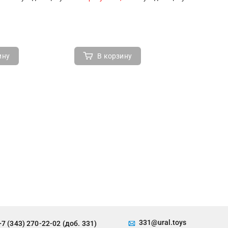
ину
В корзину
В 
331@ural.toys
+7 (343) 270-22-02 (доб. 331)