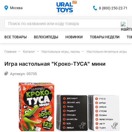
Москва
8 (800) 250-22-71
ИГРУШКИ ОПТОМ
ВСЕ ТОВАРЫ
ВЕЛОСИПЕДЫ
НОВИНКИ
ТОВАРЫ НЕДЕЛИ
ТО
Главная
Каталог
Настольные игры, пазлы
Настольно-печатные игры
Игра настольная "Кроко-ТУСА" мини
Артикул: 05735