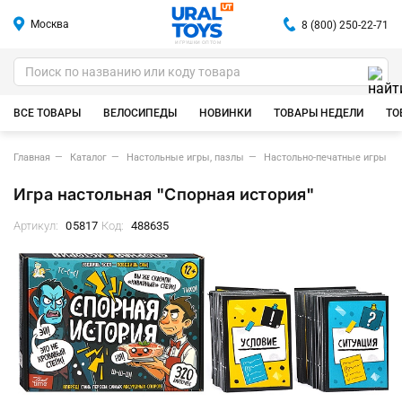
Москва
8 (800) 250-22-71
ИГРУШКИ ОПТОМ
ВСЕ ТОВАРЫ
ВЕЛОСИПЕДЫ
НОВИНКИ
ТОВАРЫ НЕДЕЛИ
ТО
Главная
Каталог
Настольные игры, пазлы
Настольно-печатные игры
Игра настольная "Спорная история"
Артикул:
05817
Код:
488635