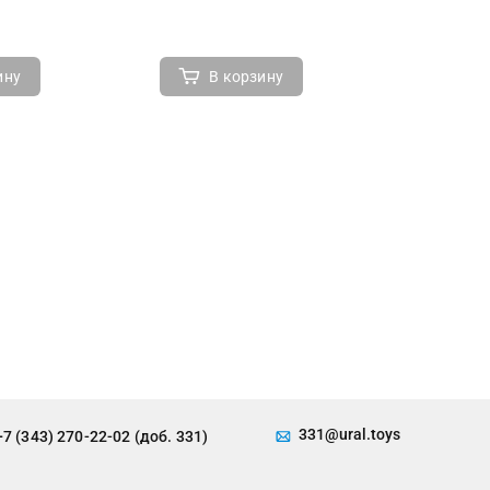
ину
В корзину
В 
331@ural.toys
+7 (343) 270-22-02 (доб. 331)