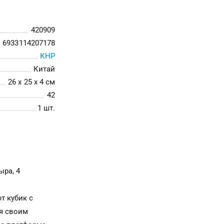
420909
6933114207178
КНР
Китай
26 x 25 x 4 см
42
1 шт.
ыра, 4
т кубик с
я своим