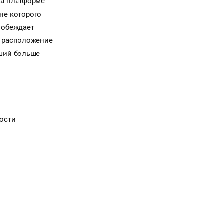
на платформе
оне которого
 побеждает
й расположение
вший больше
ости