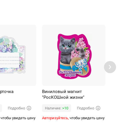
рточка
Виниловый магнит
Винилов
"РосКОШной жизни"
состоит 
ты!"
Подробно
Подробно
Наличие:
>10
Наличи
чтобы увидеть цену
Авторизуйтесь,
чтобы увидеть цену
Авторизуй