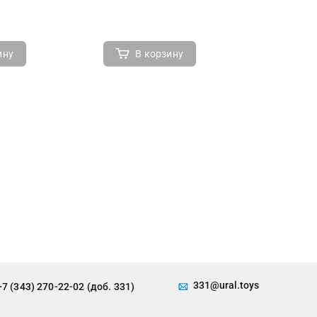
ину
В корзину
В 
331@ural.toys
+7 (343) 270-22-02 (доб. 331)