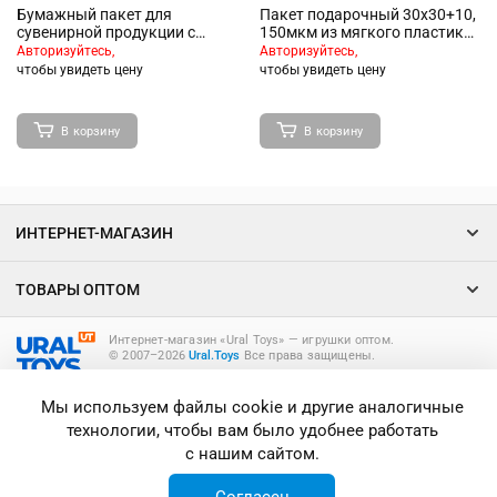
Бумажный пакет для
Пакет подарочный 30х30+10,
сувенирной продукции с
150мкм из мягкого пластика
ламинацией, с шириной
"Корги" ламинированный
Авторизуйтесь,
Авторизуйтесь,
основания 26 cм, плотность
чтобы увидеть цену
чтобы увидеть цену
бумаги 140 г/м2 /
26*32,4*12,7см.
В корзину
В корзину
ИНТЕРНЕТ-МАГАЗИН
ТОВАРЫ ОПТОМ
Интернет-магазин «Ural Toys» ― игрушки оптом.
© 2007–2026
Ural.Toys
Все права защищены.
ИГРУШКИ ОПТОМ
Мы используем файлы cookie и другие аналогичные
технологии, чтобы вам было удобнее работать
с нашим сайтом.
Согласен