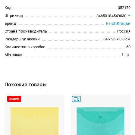
Код
352179
Штрихкод
34650184549030
ErichKrause
Бренд
Страна производитель
Россия
Размеры упаковки
34 x 26 x 0.8 см
Количество в коробке
60
Min заказ
1 шт.
Похожие товары