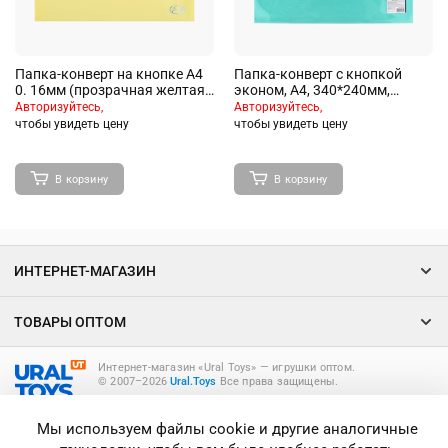
Папка-конверт на кнопке А4
Папка-конверт с кнопкой
0. 16мм (прозрачная желтая)
эконом, А4, 340*240мм,
ПП
прозрачная, зеленая, до 100
Авторизуйтесь,
Авторизуйтесь,
лист, 0,12мм,
чтобы увидеть цену
чтобы увидеть цену
В корзину
В корзину
ИНТЕРНЕТ-МАГАЗИН
ТОВАРЫ ОПТОМ
Интернет-магазин «Ural Toys» ― игрушки оптом.
© 2007–2026
Ural.Toys
Все права защищены.
ИГРУШКИ ОПТОМ
Мы используем файлы cookie и другие аналогичные