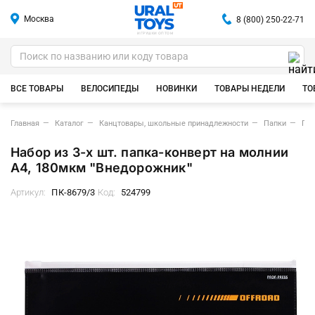
Москва
8 (800) 250-22-71
ИГРУШКИ ОПТОМ
ВСЕ ТОВАРЫ
ВЕЛОСИПЕДЫ
НОВИНКИ
ТОВАРЫ НЕДЕЛИ
ТО
Главная
Каталог
Канцтовары, школьные принадлежности
Папки
Пап
Набор из 3-х шт. папка-конверт на молнии
А4, 180мкм "Внедорожник"
Артикул:
ПК-8679/3
Код:
524799