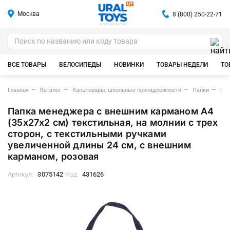
Москва
8 (800) 250-22-71
ИГРУШКИ ОПТОМ
ВСЕ ТОВАРЫ
ВЕЛОСИПЕДЫ
НОВИНКИ
ТОВАРЫ НЕДЕЛИ
ТО
Главная
Каталог
Канцтовары, школьные принадлежности
Папки
Пап
Папка менеджера с внешним карманом A4
(35x27x2 см) текстильная, на молнии с трех
сторон, с текстильными ручками
увеличенной длины 24 см, с внешним
карманом, розовая
Артикул:
3075142
Код:
431626