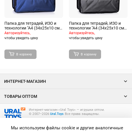
Папка для тетрадей, ИЗО и
Папка для тетрадей, ИЗО и
технологии "A4 (34x25x10 см)
технологии "A4 (34x25x10 см)
текстильная с узором соты, с
текстильная с узором соты, с
Авторизуйтесь,
Авторизуйтесь,
расширением 10 см, на
расширением 10 см, на
чтобы увидеть цену
чтобы увидеть цену
молнии сверху, жесткие
молнии сверху, жесткие
стенки, внешний карман на
стенки, внешний карман на
молнии для кисточек, 2
молнии для кисточек, 2
В корзину
В корзину
внешних кармана - сетки,
внешних кармана - сетки,
текстильные ручки, цвет
текстильные ручки, цвет
синий, индивидуальная
черный, индивидуальная
упаков
упако
ИНТЕРНЕТ-МАГАЗИН
ТОВАРЫ ОПТОМ
Интернет-магазин «Ural Toys» ― игрушки оптом.
© 2007–2026
Ural.Toys
Все права защищены.
ИГРУШКИ ОПТОМ
Мы используем файлы cookie и другие аналогичные