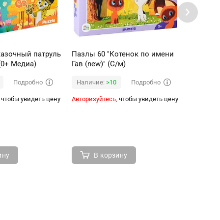
казочный патруль
Пазлы 60 "Котенок по имени
Пазлы 6
 (0+ Медиа)
Гав (new)" (С/м)
периода" 
Подробно
Подробно
Наличие:
>10
Наличи
чтобы увидеть цену
Авторизуйтесь,
чтобы увидеть цену
Авторизуй
ину
В корзину
В 