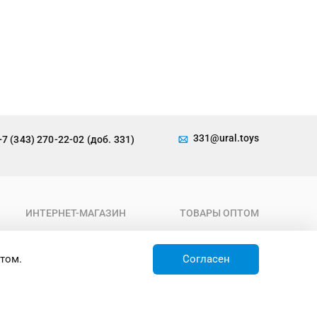
331@ural.toys
+7 (343) 270-22-02 (доб. 331)
ИНТЕРНЕТ-МАГАЗИН
ТОВАРЫ ОПТОМ
О компании
Каталог
Условия работы
Новинки
том.
Согласен
Доставка
Товары недели
Контакты
Товары по акции