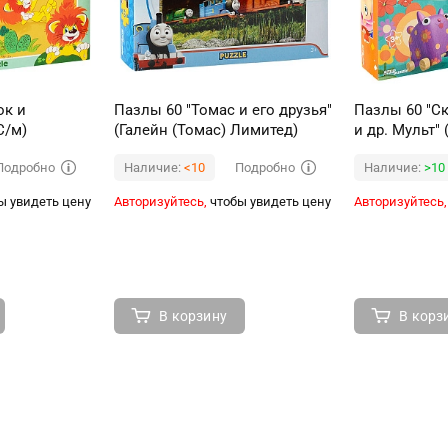
ок и
Пазлы 60 "Томас и его друзья"
Пазлы 60 "С
С/м)
(Галейн (Томас) Лимитед)
и др. Мульт"
Подробно
Подробно
Наличие:
<10
Наличие:
>10
ы увидеть цену
Авторизуйтесь,
чтобы увидеть цену
Авторизуйтесь,
В корзину
В корз