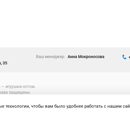
Ваш менеджер:
Анна Мокроносова
, 35
» ― игрушки оптом.
рава защищены.
е технологии, чтобы вам было удобнее работать с нашим сай
формация носит исключительно
 при каких условиях не является публичной
ениями Статьи 437 Гражданского кодекса