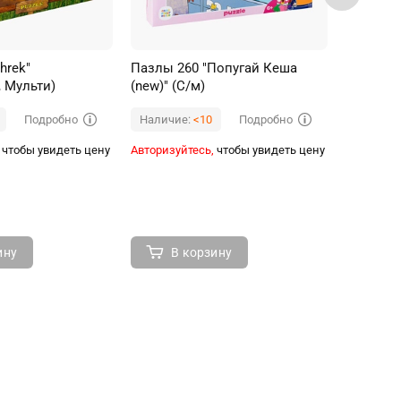
hrek"
Пазлы 260 "Попугай Кеша
Пазлы 1
 Мульти)
(new)" (С/м)
патруль 
Подробно
Подробно
Наличие:
<10
Наличи
чтобы увидеть цену
Авторизуйтесь,
чтобы увидеть цену
Авторизуй
ину
В корзину
В 