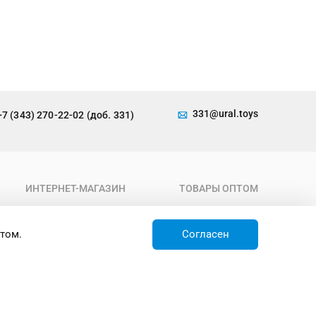
331@ural.toys
+7 (343) 270-22-02 (доб. 331)
ИНТЕРНЕТ-МАГАЗИН
ТОВАРЫ ОПТОМ
О компании
Каталог
Условия работы
Новинки
том.
Согласен
Доставка
Товары недели
Контакты
Товары по акции
Бренды