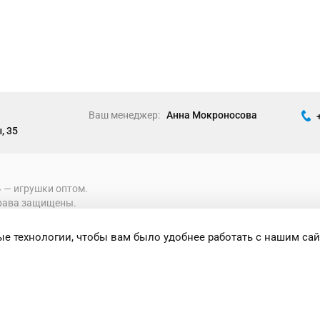
Ваш менеджер:
Анна Мокроносова
, 35
» ― игрушки оптом.
рава защищены.
е технологии, чтобы вам было удобнее работать с нашим сай
формация носит исключительно
 при каких условиях не является публичной
ениями Статьи 437 Гражданского кодекса
сти