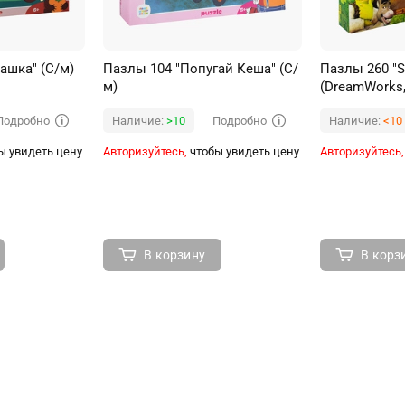
ашка" (С/м)
Пазлы 104 "Попугай Кеша" (С/
Пазлы 260 "S
м)
(DreamWorks,
Подробно
Подробно
Наличие:
>10
Наличие:
<10
ы увидеть цену
Авторизуйтесь,
чтобы увидеть цену
Авторизуйтесь,
В корзину
В корз