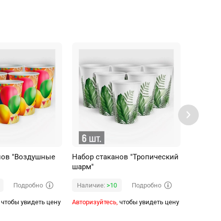
нов "Воздушные
Набор стаканов "Тропический
Набор та
шарм"
"Больши
Подробно
Подробно
Наличие:
>10
Наличи
чтобы увидеть цену
Авторизуйтесь,
чтобы увидеть цену
Авторизуй