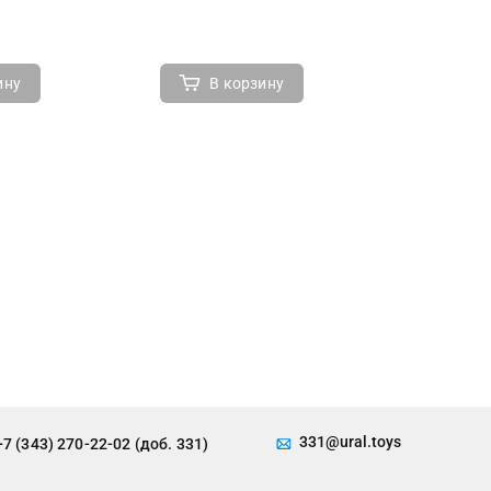
ину
В корзину
В 
331@ural.toys
+7 (343) 270-22-02 (доб. 331)