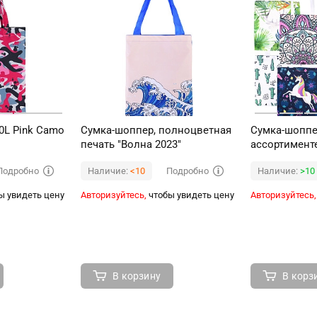
0L Pink Camo
Сумка-шоппер, полноцветная
Сумка-шоппе
печать "Волна 2023"
ассортимент
Подробно
Подробно
Наличие:
<10
Наличие:
>10
ы увидеть цену
Авторизуйтесь,
чтобы увидеть цену
Авторизуйтесь,
В корзину
В корз