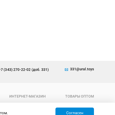
331@ural.toys
+7 (343) 270-22-02 (доб. 331)
ИНТЕРНЕТ-МАГАЗИН
ТОВАРЫ ОПТОМ
О компании
Каталог
Условия работы
Новинки
том.
Согласен