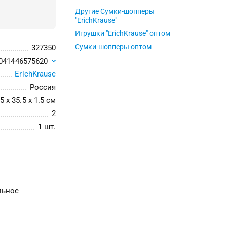
Другие Сумки-шопперы
"ErichKrause"
Игрушки "ErichKrause" оптом
Сумки-шопперы оптом
327350
041446575620
ErichKrause
Россия
5 x 35.5 x 1.5 см
2
1 шт.
льное