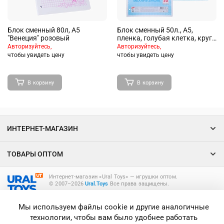
Блок сменный 80л, А5
Блок сменный 50л., А5,
"Венеция" розовый
пленка, голубая клетка, круг.
углы
Авторизуйтесь,
Авторизуйтесь,
чтобы увидеть цену
чтобы увидеть цену
В корзину
В корзину
ИНТЕРНЕТ-МАГАЗИН
ТОВАРЫ ОПТОМ
Интернет-магазин «Ural Toys» ― игрушки оптом.
© 2007–2026
Ural.Toys
Все права защищены.
ИГРУШКИ ОПТОМ
Мы используем файлы cookie и другие аналогичные
технологии, чтобы вам было удобнее работать