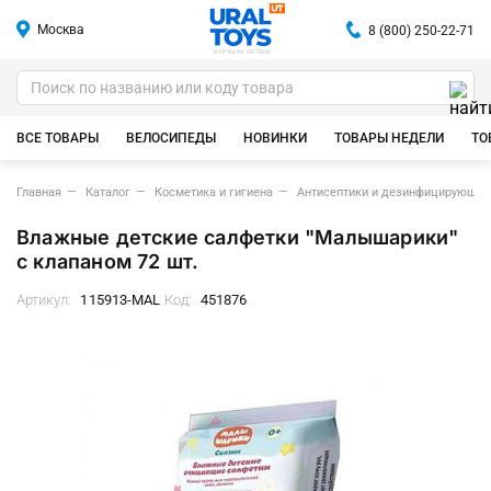
Москва
8 (800) 250-22-71
ИГРУШКИ ОПТОМ
ВСЕ ТОВАРЫ
ВЕЛОСИПЕДЫ
НОВИНКИ
ТОВАРЫ НЕДЕЛИ
ТО
Главная
Каталог
Косметика и гигиена
Антисептики и дезинфицирующие
Влажные детские салфетки "Малышарики"
с клапаном 72 шт.
Артикул:
115913-MAL
Код:
451876