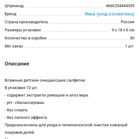
Штрихкод
4660254444355
Умка (уход.косметика)
Бренд
Страна производитель
Россия
Размеры упаковки
9 x 18 x 6 см
Количество в коробке
30
Min заказ
1 шт.
Описание
Влажные детские очищаюсщие салфетки.
В упаковке 72 шт.
- содержит экстракты ромашки и алоэ вера.
- pH - сбалансирован.
- без спирта.
- без липкого эффекта.
Предназначчены для ухода и гигиеничскской очистки кожаный
покровов детей.