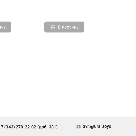
ину
В корзину
В 
331@ural.toys
+7 (343) 270-22-02 (доб. 331)