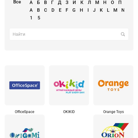
Все
А
Б
В
Г
Д
З
И
К
Л
М
Н
О
П
Р
С
A
B
C
D
E
F
G
H
I
J
K
L
M
N
O
1
5
OfficeSpace
OKIKID
Orange Toys