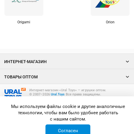
Origami
Orion
ИНТЕРНЕТ-МАГАЗИН
ТОВАРЫ ОПТОМ
Интернет-магазин «Ural Toys» ― игрушки оптом.
© 2007–2026
Ural.Toys
Все права защищены.
ИГРУШКИ ОПТОМ
Мы используем файлы cookie и другие аналогичные
технологии, чтобы вам было удобнее работать
с нашим сайтом.
Согласен